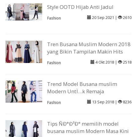
Style OOTD Hijab Anti Jadul
20 Sep 2021 |
2610
Fashion
Tren Busana Muslim Modern 2018
yang Bikin Tampilan Makin Hits
4 Okt 2018 |
2518
Fashion
Trend Model Busana muslim
Modern UntÏ…k Remaja
13 Sep 2018 |
8236
Fashion
Tips ÑÐ°Ð³Ð° memilih model
busana muslim Modern Masa Kini