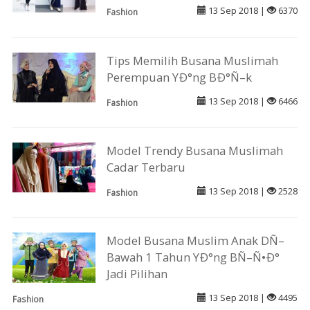
13 Sep 2018 |
6370
Fashion
Tips Memilih Busana Muslimah
Perempuan YÐ°ng BÐ°Ñ–k
13 Sep 2018 |
6466
Fashion
Model Trendy Busana Muslimah
Cadar Terbaru
13 Sep 2018 |
2528
Fashion
Model Busana Muslim Anak DÑ–
Bawah 1 Tahun YÐ°ng BÑ–Ñ•Ð°
Jadi Pilihan
13 Sep 2018 |
4495
Fashion