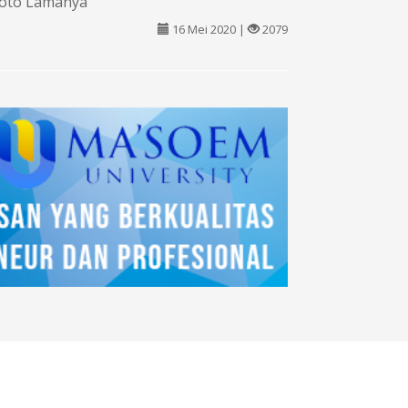
oto Lamanya
16 Mei 2020 |
2079