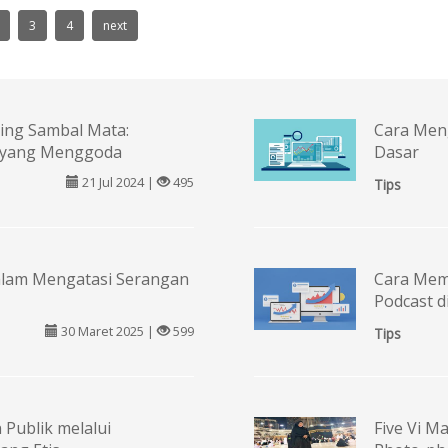
3
4
next
ing Sambal Mata:
Cara Men
a yang Menggoda
Dasar
21 Jul 2024 |
495
Tips
dalam Mengatasi Serangan
Cara Mem
Podcast d
30 Maret 2025 |
599
Tips
Publik melalui
Five Vi M