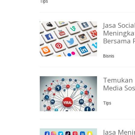
Tips
Jasa Soci
Meningkat
Bersama 
Bisnis
Temukan C
Media So
Tips
Jasa Men