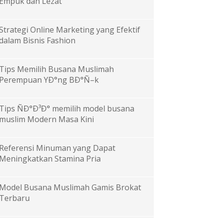
Empuk dan Lezat
Strategi Online Marketing yang Efektif
dalam Bisnis Fashion
Tips Memilih Busana Muslimah
Perempuan YÐ°ng BÐ°Ñ–k
Tips ÑÐ°Ð³Ð° memilih model busana
muslim Modern Masa Kini
Referensi Minuman yang Dapat
Meningkatkan Stamina Pria
Model Busana Muslimah Gamis Brokat
Terbaru