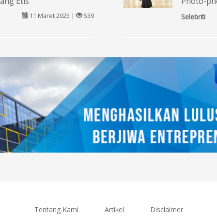
ang Etis
Photo-ph
11 Maret 2025 |
539
Selebriti
Tentang Kami
Artikel
Disclaimer