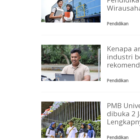
Wirausaha
Pendidikan
Kenapa an
industri 
rekomenda
Pendidikan
PMB Unive
dibuka 2 
Lengkapn
Pendidikan