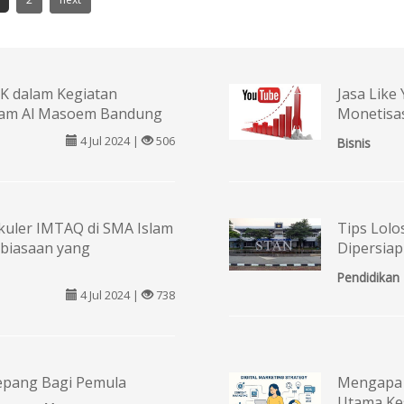
K dalam Kegiatan
Jasa Lik
Islam Al Masoem Bandung
Monetisas
4 Jul 2024 |
506
Bisnis
ikuler IMTAQ di SMA Islam
Tips Lolo
biasaan yang
Dipersiap
Pendidikan
4 Jul 2024 |
738
Jepang Bagi Pemula
Mengapa J
Utama Ke