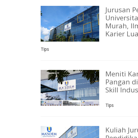
Jurusan P
Universit
Murah, Il
Karier Lu
Tips
Meniti Ka
Pangan di
Skill Ind
Tips
Kuliah Ju
Pendidik