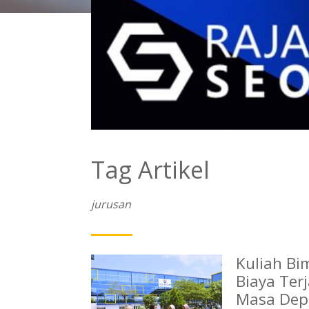
Tag Artikel
jurusan
Kuliah Bi
Biaya Ter
Masa Dep