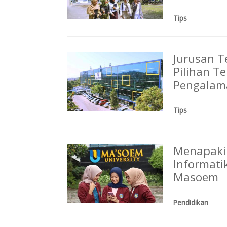
Tips
Jurusan T
Pilihan T
Pengalama
Tips
Menapaki 
Informati
Masoem
Pendidikan