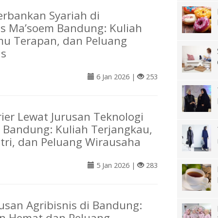
erbankan Syariah di
as Ma’soem Bandung: Kuliah
mu Terapan, dan Peluang
as
6 Jan 2026 |
253
rier Lewat Jurusan Teknologi
 Bandung: Kuliah Terjangkau,
ustri, dan Peluang Wirausaha
5 Jan 2026 |
283
rusan Agribisnis di Bandung:
an Hemat dan Peluang