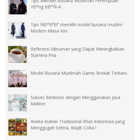
Tips Memilih Busana Muslimah Perempuan
YÐ°ng BÐ°Ñ–k
Tips ÑÐ°Ð³Ð° memilih model busana muslim
Modern Masa Kini
Referensi Minuman yang Dapat Meningkatkan
Stamina Pria
Model Busana Muslimah Gamis Brokat Terbaru
Sukses Berbisnis dengan Menggunakan Jasa
Maklon
Aneka Kuliner Tradisional Khas Indonesia yang
Menggugah Selera, Wajib Coba !