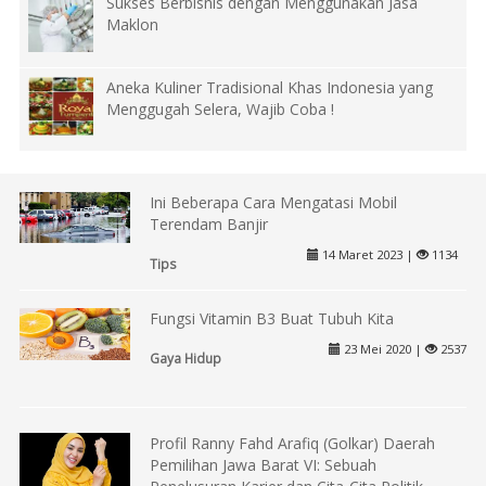
Sukses Berbisnis dengan Menggunakan Jasa
Maklon
Aneka Kuliner Tradisional Khas Indonesia yang
Menggugah Selera, Wajib Coba !
Ini Beberapa Cara Mengatasi Mobil
Terendam Banjir
14 Maret 2023 |
1134
Tips
Fungsi Vitamin B3 Buat Tubuh Kita
23 Mei 2020 |
2537
Gaya Hidup
Profil Ranny Fahd Arafiq (Golkar) Daerah
Pemilihan Jawa Barat VI: Sebuah