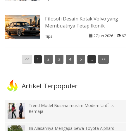
Filosofi Desain Kotak Volvo yang
Membuatnya Tetap Ikonik
27 Jun 2026 |
67
Tips
<<
1
2
3
4
5
...
>>
Artikel Terpopuler
Trend Model Busana muslim Modern UntÏ…k
Remaja
Ini Alasannya Mengapa Sewa Toyota Alphard