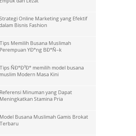
Empuk dan Lezat
Strategi Online Marketing yang Efektif
dalam Bisnis Fashion
Tips Memilih Busana Muslimah
Perempuan YÐ°ng BÐ°Ñ–k
Tips ÑÐ°Ð³Ð° memilih model busana
muslim Modern Masa Kini
Referensi Minuman yang Dapat
Meningkatkan Stamina Pria
Model Busana Muslimah Gamis Brokat
Terbaru