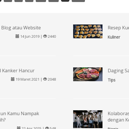
 Blog atau Website
Resep Kue
14 Jun 2019 |
2440
Kuliner
el Kanker Hancur
Daging Sa
19 Maret 2021 |
2048
Tips
 Akun Kamu Nampak
Kolaboras
ih?
dengan Ke
22 Apr 2025 |
548