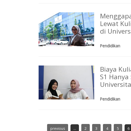
Menggapa
Lewat Kul
di Univer
Pendidikan
Biaya Kul
S1 Hanya 
Universit
Pendidikan
previous
...
2
3
4
5
6