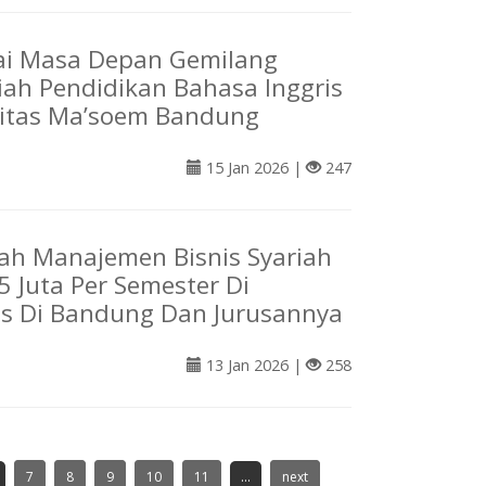
i Masa Depan Gemilang
iah Pendidikan Bahasa Inggris
sitas Ma’soem Bandung
15 Jan 2026 |
247
iah Manajemen Bisnis Syariah
5 Juta Per Semester Di
as Di Bandung Dan Jurusannya
13 Jan 2026 |
258
7
8
9
10
11
...
next