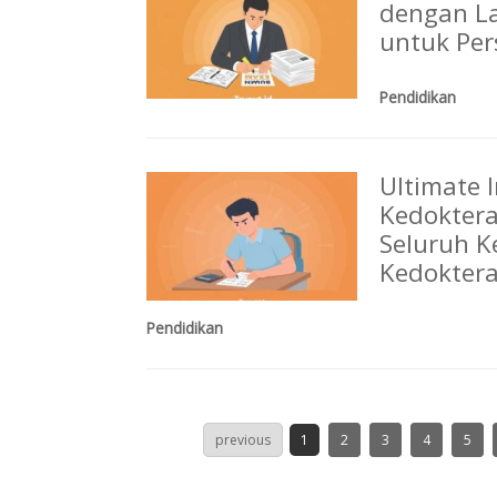
dengan La
untuk Per
Pendidikan
Ultimate 
Kedoktera
Seluruh K
Kedoktera
Pendidikan
previous
1
2
3
4
5