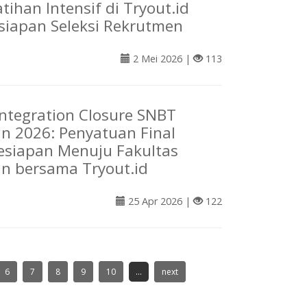
tihan Intensif di Tryout.id
siapan Seleksi Rekrutmen
2 Mei 2026 |
113
Integration Closure SNBT
n 2026: Penyatuan Final
esiapan Menuju Fakultas
n bersama Tryout.id
25 Apr 2026 |
122
6
7
8
9
10
...
next