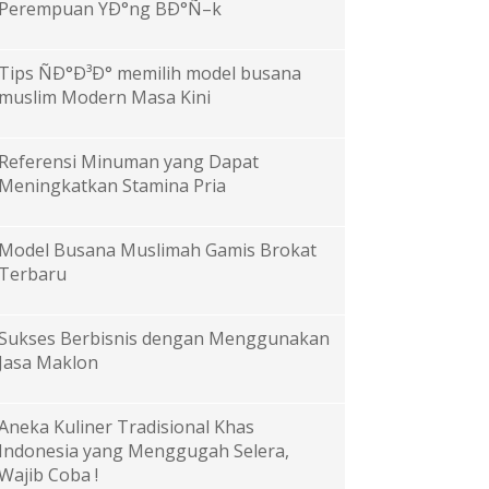
Perempuan YÐ°ng BÐ°Ñ–k
Tips ÑÐ°Ð³Ð° memilih model busana
muslim Modern Masa Kini
Referensi Minuman yang Dapat
Meningkatkan Stamina Pria
Model Busana Muslimah Gamis Brokat
Terbaru
Sukses Berbisnis dengan Menggunakan
Jasa Maklon
Aneka Kuliner Tradisional Khas
Indonesia yang Menggugah Selera,
Wajib Coba !