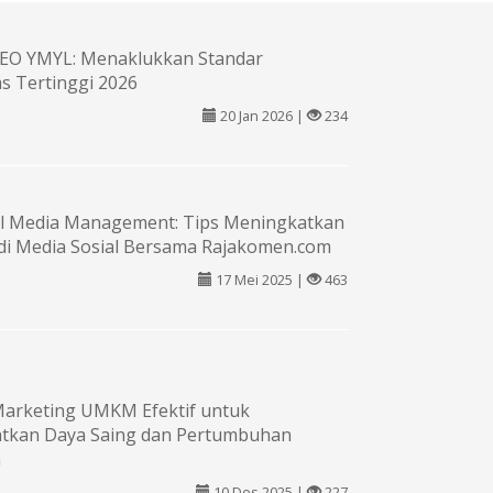
 SEO YMYL: Menaklukkan Standar
as Tertinggi 2026
20 Jan 2026 |
234
ial Media Management: Tips Meningkatkan
 di Media Sosial Bersama Rajakomen.com
17 Mei 2025 |
463
Marketing UMKM Efektif untuk
tkan Daya Saing dan Pertumbuhan
n
10 Des 2025 |
227