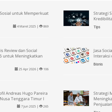
 Sosial untuk Memperkuat
Strategi
Kredibilit
4 Maret 2025 |
869
Tips
is Review dan Social
Jasa Soc
026 untuk Meningkatkan
Interaksi
Bisnis
25 Apr 2026 |
106
fil Andreas Hugo Pareira
Strategi 
 Nusa Tenggara Timur I
Meningka
Penjuala
7 Jun 2025 |
265