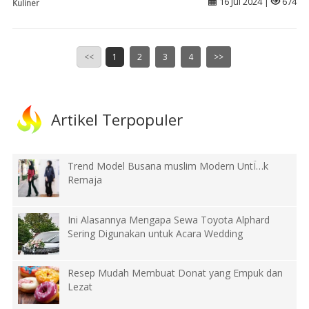
16 Jul 2024 |
674
Kuliner
<<
1
2
3
4
>>
Artikel Terpopuler
Trend Model Busana muslim Modern UntÏ…k
Remaja
Ini Alasannya Mengapa Sewa Toyota Alphard
Sering Digunakan untuk Acara Wedding
Resep Mudah Membuat Donat yang Empuk dan
Lezat