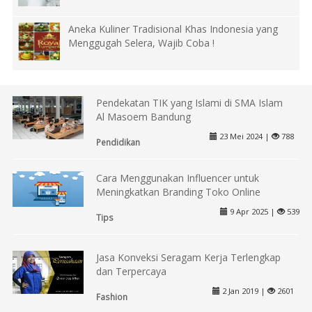
Aneka Kuliner Tradisional Khas Indonesia yang
Menggugah Selera, Wajib Coba !
Pendekatan TIK yang Islami di SMA Islam
Al Masoem Bandung
23 Mei 2024 |
788
Pendidikan
Cara Menggunakan Influencer untuk
Meningkatkan Branding Toko Online
9 Apr 2025 |
539
Tips
Jasa Konveksi Seragam Kerja Terlengkap
dan Terpercaya
2 Jan 2019 |
2601
Fashion