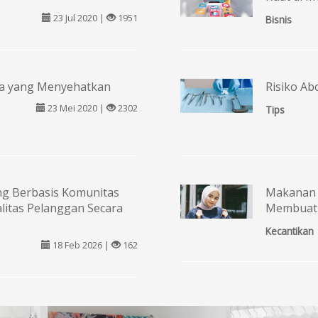
23 Jul 2020 |
1951
Bisnis
ala yang Menyehatkan
Risiko A
23 Mei 2020 |
2302
Tips
ing Berbasis Komunitas
Makanan 
litas Pelanggan Secara
Membuat K
Kecantikan
18 Feb 2026 |
162