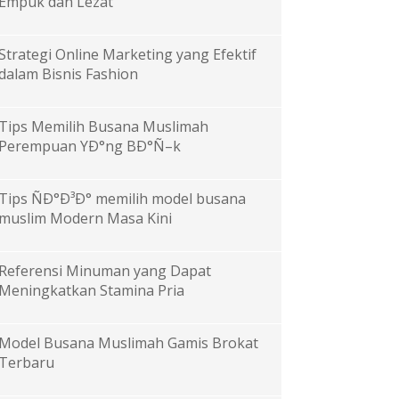
Empuk dan Lezat
Strategi Online Marketing yang Efektif
dalam Bisnis Fashion
Tips Memilih Busana Muslimah
Perempuan YÐ°ng BÐ°Ñ–k
Tips ÑÐ°Ð³Ð° memilih model busana
muslim Modern Masa Kini
Referensi Minuman yang Dapat
Meningkatkan Stamina Pria
Model Busana Muslimah Gamis Brokat
Terbaru