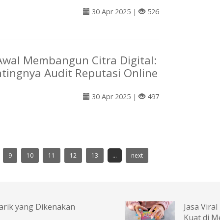
30 Apr 2025 |
526
wal Membangun Citra Digital:
ntingnya Audit Reputasi Online
30 Apr 2025 |
497
9
10
11
12
13
...
next
arik yang Dikenakan
Jasa Vira
Kuat di M