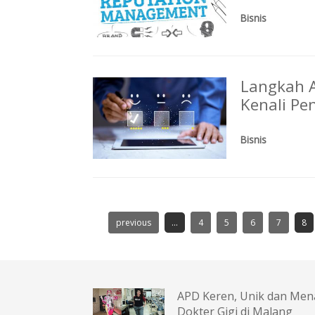
Bisnis
Langkah A
Kenali Pe
Bisnis
previous
...
4
5
6
7
8
APD Keren, Unik dan Men
Dokter Gigi di Malang