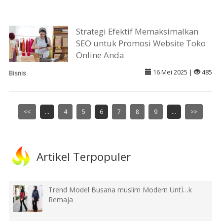
Strategi Efektif Memaksimalkan
SEO untuk Promosi Website Toko
Online Anda
16 Mei 2025 |
485
Bisnis
<<
...
4
5
6
7
8
9
...
>>
Artikel Terpopuler
Trend Model Busana muslim Modern UntÏ…k
Remaja