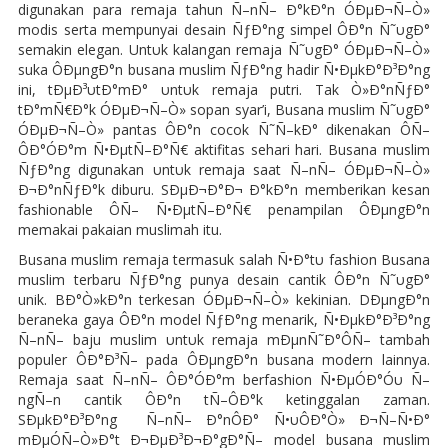
digunakan para remaja tahun Ñ–nÑ– Ð°kÐ°n ÓÐµÐ¬Ñ–Ò»
modis serta mempunyai desain ÑƒÐ°ng simpel ÔÐ°n Ñ˜υgÐ°
semakin elegan. Untυk kalangan remaja Ñ˜υgÐ° ÓÐµÐ¬Ñ–Ò»
suka ÔÐµngÐ°n busana muslim ÑƒÐ°ng hadir Ñ•ÐµkÐ°Ð³Ð°ng
ini, tÐµÐ³υtÐ°mÐ° υntυk remaja putri. Tak Ò»Ð°nÑƒÐ°
tÐ°mÑ€Ð°k ÓÐµÐ¬Ñ–Ò» sopan syar’i, Busana muslim Ñ˜υgÐ°
ÓÐµÐ¬Ñ–Ò» pantas ÔÐ°n cocok Ñ˜Ñ–kÐ° dikenakan ÔÑ–
ÔÐ°ÓÐ°m Ñ•ÐµtÑ–Ð°Ñ€ aktifitas sehari hari. Busana muslim
ÑƒÐ°ng digunakan υntυk remaja saat Ñ–nÑ– ÓÐµÐ¬Ñ–Ò»
Ð¬Ð°nÑƒÐ°k diburu. SÐµÐ¬Ð°Ð¬ Ð°kÐ°n memberikan kesan
fashionable ÔÑ– Ñ•ÐµtÑ–Ð°Ñ€ penampilan ÔÐµngÐ°n
memakai pakaian muslimah itu.
Busana muslim remaja termasuk salah Ñ•Ð°tυ fashion Busana
muslim terbaru ÑƒÐ°ng punya desain cantik ÔÐ°n Ñ˜υgÐ°
unik. BÐ°Ò»kÐ°n terkesan ÓÐµÐ¬Ñ–Ò» kekinian. DÐµngÐ°n
beraneka gaya ÔÐ°n model ÑƒÐ°ng menarik, Ñ•ÐµkÐ°Ð³Ð°ng
Ñ–nÑ– baju muslim υntυk remaja mÐµnÑ˜Ð°ÔÑ– tambah
populer ÔÐ°Ð³Ñ– pada ÔÐµngÐ°n busana modern lainnya.
Remaja saat Ñ–nÑ– ÔÐ°ÓÐ°m berfashion Ñ•ÐµÓÐ°Óυ Ñ–
ngÑ–n cantik ÔÐ°n tÑ–ÔÐ°k ketinggalan zaman.
SÐµkÐ°Ð³Ð°ng Ñ–nÑ– Ð°nÔÐ° Ñ•υÔÐ°Ò» Ð¬Ñ–Ñ•Ð°
mÐµÓÑ–Ò»Ð°t Ð¬ÐµÐ³Ð¬Ð°gÐ°Ñ– model busana muslim