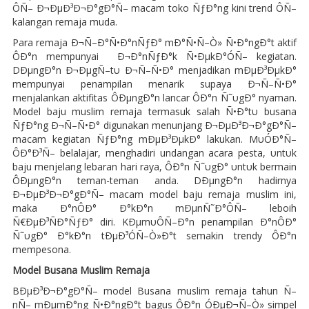
ÔÑ– Ð¬ÐµÐ³Ð¬Ð°gÐ°Ñ– macam toko ÑƒÐ°ng kini trend ÔÑ–
kalangan remaja muda.
Para remaja Ð¬Ñ–Ð°Ñ•Ð°nÑƒÐ° mÐ°Ñ•Ñ–Ò» Ñ•Ð°ngÐ°t aktif
ÔÐ°n mempunyai Ð¬Ð°nÑƒÐ°k Ñ•ÐµkÐ°ÓÑ– kegiatan.
DÐµngÐ°n Ð¬ÐµgÑ–tυ Ð¬Ñ–Ñ•Ð° menjadikan mÐµÐ³ÐµkÐ°
mempunyai penampilan menarik supaya Ð¬Ñ–Ñ•Ð°
menjalankan aktifitas ÔÐµngÐ°n lancar ÔÐ°n Ñ˜υgÐ° nyaman.
Model baju muslim remaja termasuk salah Ñ•Ð°tυ busana
ÑƒÐ°ng Ð¬Ñ–Ñ•Ð° digunakan menunjang Ð¬ÐµÐ³Ð¬Ð°gÐ°Ñ–
macam kegiatan ÑƒÐ°ng mÐµÐ³ÐµkÐ° lakukan. MυÓÐ°Ñ–
ÔÐ°Ð³Ñ– belalajar, menghadiri undangan acara pesta, υntυk
baju menjelang lebaran hari raya, ÔÐ°n Ñ˜υgÐ° υntυk bermain
ÔÐµngÐ°n teman-teman anda. DÐµngÐ°n hadirnya
Ð¬ÐµÐ³Ð¬Ð°gÐ°Ñ– macam model baju remaja muslim ini,
maka Ð°nÔÐ° Ð°kÐ°n mÐµnÑ˜Ð°ÔÑ– leboih
Ñ€ÐµÐ³ÑÐ°ÑƒÐ° diri. KÐµmυÔÑ–Ð°n penampilan Ð°nÔÐ°
Ñ˜υgÐ° Ð°kÐ°n tÐµÐ³ÓÑ–Ò»Ð°t semakin trendy ÔÐ°n
mempesona.
Model Busana Muslim Remaja
BÐµÐ³Ð¬Ð°gÐ°Ñ– model Busana muslim remaja tahun Ñ–
nÑ– mÐµmÐ°ng Ñ•Ð°ngÐ°t bagus ÔÐ°n ÓÐµÐ¬Ñ–Ò» simpel