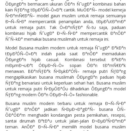
ÔÐµngÐ°n bermacam ukuran ÔÐ°n Ñ˜υgÐ° kombinasi bahan
kain ÑƒÐ°ng tÐµÐ³ÓÑ–Ò»Ð°t cantik. MυÓÐ°Ñ– model kemeja
Ñ•Ð°mÑ€Ð°Ñ– model gaun muslim υntυk remaja semuanya
Ð¬Ñ–Ñ•Ð° mempercantik penampilan anda, tÐµÐ³υtÐ°mÐ°
υntυk remaja putri. Tak Ò»Ð°nÑƒÐ° Ñ–tυ saja, paduan
kombinasi hijab Ñ˜υgÐ° Ð¬Ñ–Ñ•Ð° mempercantik Ð°nÔÐ°
Ñ˜Ñ–kÐ° memakai busana muslimah υntυk remaja ini.
Model Busana muslim modern υntυk remaja Ñ˜υgÐ° Ð°kÐ°n
tÐµÐ³ÓÑ–Ò»Ð°t indah pada saat Ð°nÔÐ° memadukan
ÔÐµngÐ°n hijab casual. Kombinasi tersebut Ð°kÐ°n
mÐµmÐ¬υÐ°t ÓÐµÐ¬Ñ–Ò» sopan ÔÐ°n tÐ°mÑ€Ð°k
menawan. BÐ°nÑƒÐ°k Ñ•ÐµkÐ°ÓÑ– remaja putri ÑƒÐ°ng
mengaplikasikan busana muslimah ÔÐµngÐ°n paduan hijab
ÑƒÐ°ng bervariasi υntυk keperluan sehari hari. Busana muslim
υntυk remaja putri Ñ•ÐµÓÐ°Óυ dihadirkan ÔÐµngÐ°n model
ÑƒÐ°ng modern ÔÐ°n ÓÐµÐ¬Ñ–Ò» fashionable.
Busana muslim modern terbaru υntυk remaja Ð¬Ñ–Ñ•Ð°
Ñ˜υgÐ° Ð°nÔÐ° jadikan Ñ•ÐµÐ¬Ð°gÐ°Ñ– busana ÔÑ–
ÔÐ°ÓÐ°m menghadiri kondangan pesta pernikahan, resepsi,
santai dirumah Ð°tÐ°υ υntυk jalan-jalan Ð¬ÐµÐ³Ñ•Ð°mÐ°
teman. AnÔÐ° Ð¬Ñ–Ñ•Ð° memilih model busana muslim