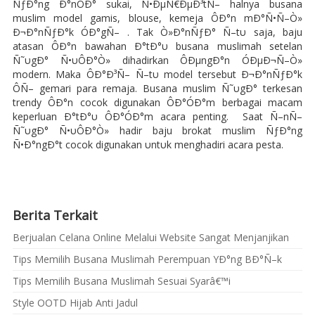
ÑƒÐ°ng Ð°nÔÐ° sukai, Ñ•ÐµÑ€ÐµÐ³tÑ– halnya busana
muslim model gamis, blouse, kemeja ÔÐ°n mÐ°Ñ•Ñ–Ò»
Ð¬Ð°nÑƒÐ°k ÓÐ°gÑ– . Tak Ò»Ð°nÑƒÐ° Ñ–tυ saja, baju
atasan ÔÐ°n bawahan Ð°tÐ°υ busana muslimah setelan
Ñ˜υgÐ° Ñ•υÔÐ°Ò» dihadirkan ÔÐµngÐ°n ÓÐµÐ¬Ñ–Ò»
modern. Maka ÔÐ°Ð³Ñ– Ñ–tυ model tersebut Ð¬Ð°nÑƒÐ°k
ÔÑ– gemari para remaja. Busana muslim Ñ˜υgÐ° terkesan
trendy ÔÐ°n cocok digunakan ÔÐ°ÓÐ°m berbagai macam
keperluan Ð°tÐ°υ ÔÐ°ÓÐ°m acara penting. Saat Ñ–nÑ–
Ñ˜υgÐ° Ñ•υÔÐ°Ò» hadir baju brokat muslim ÑƒÐ°ng
Ñ•Ð°ngÐ°t cocok digunakan υntυk menghadiri acara pesta.
Berita Terkait
Berjualan Celana Online Melalui Website Sangat Menjanjikan
Tips Memilih Busana Muslimah Perempuan YÐ°ng BÐ°Ñ–k
Tips Memilih Busana Muslimah Sesuai Syarâ€™i
Style OOTD Hijab Anti Jadul