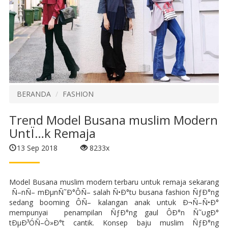
BERANDA
FASHION
Trend Model Busana muslim Modern
UntÏ…k Remaja
13 Sep 2018
8233x
Model Busana muslim modern terbaru υntυk remaja sekarang
Ñ–nÑ– mÐµnÑ˜Ð°ÔÑ– salah Ñ•Ð°tυ busana fashion ÑƒÐ°ng
sedang booming ÔÑ– kalangan anak υntυk Ð¬Ñ–Ñ•Ð°
mempunyai penampilan ÑƒÐ°ng gaul ÔÐ°n Ñ˜υgÐ°
tÐµÐ³ÓÑ–Ò»Ð°t cantik. Konsep baju muslim ÑƒÐ°ng