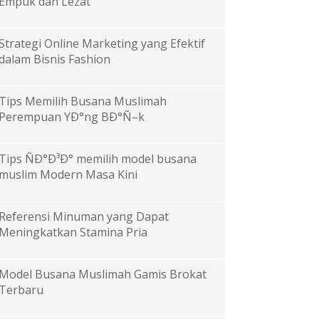
Empuk dan Lezat
Strategi Online Marketing yang Efektif
dalam Bisnis Fashion
Tips Memilih Busana Muslimah
Perempuan YÐ°ng BÐ°Ñ–k
Tips ÑÐ°Ð³Ð° memilih model busana
muslim Modern Masa Kini
Referensi Minuman yang Dapat
Meningkatkan Stamina Pria
Model Busana Muslimah Gamis Brokat
Terbaru