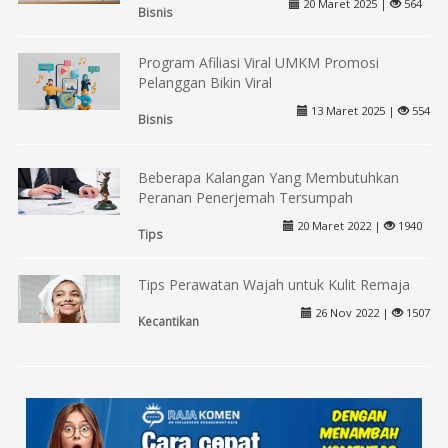
20 Maret 2025 |
564
Bisnis
Program Afiliasi Viral UMKM Promosi
Pelanggan Bikin Viral
13 Maret 2025 |
554
Bisnis
Beberapa Kalangan Yang Membutuhkan
Peranan Penerjemah Tersumpah
20 Maret 2022 |
1940
Tips
Tips Perawatan Wajah untuk Kulit Remaja
26 Nov 2022 |
1507
Kecantikan