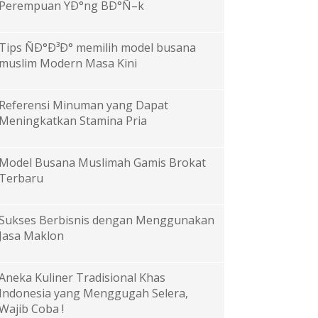
Perempuan YÐ°ng BÐ°Ñ–k
Tips ÑÐ°Ð³Ð° memilih model busana
muslim Modern Masa Kini
Referensi Minuman yang Dapat
Meningkatkan Stamina Pria
Model Busana Muslimah Gamis Brokat
Terbaru
Sukses Berbisnis dengan Menggunakan
Jasa Maklon
Aneka Kuliner Tradisional Khas
Indonesia yang Menggugah Selera,
Wajib Coba !