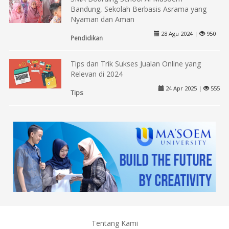
Bandung, Sekolah Berbasis Asrama yang
Nyaman dan Aman
28 Agu 2024 |
950
Pendidikan
Tips dan Trik Sukses Jualan Online yang
Relevan di 2024
24 Apr 2025 |
555
Tips
Tentang Kami