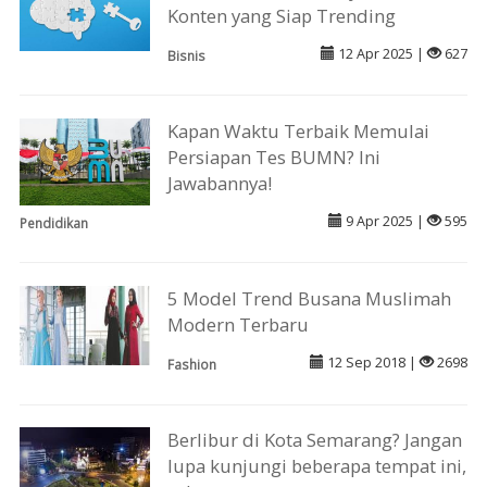
Konten yang Siap Trending
12 Apr 2025 |
627
Bisnis
Kapan Waktu Terbaik Memulai
Persiapan Tes BUMN? Ini
Jawabannya!
9 Apr 2025 |
595
Pendidikan
5 Model Trend Busana Muslimah
Modern Terbaru
12 Sep 2018 |
2698
Fashion
Berlibur di Kota Semarang? Jangan
lupa kunjungi beberapa tempat ini,