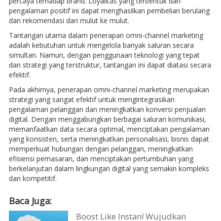
percaya terhadap brand. Loyalitas yang terbentuk dari
pengalaman positif ini dapat menghasilkan pembelian berulang
dan rekomendasi dari mulut ke mulut.
Tantangan utama dalam penerapan omni-channel marketing
adalah kebutuhan untuk mengelola banyak saluran secara
simultan. Namun, dengan penggunaan teknologi yang tepat
dan strategi yang terstruktur, tantangan ini dapat diatasi secara
efektif.
Pada akhirnya, penerapan omni-channel marketing merupakan
strategi yang sangat efektif untuk mengintegrasikan
pengalaman pelanggan dan meningkatkan konversi penjualan
digital. Dengan menggabungkan berbagai saluran komunikasi,
memanfaatkan data secara optimal, menciptakan pengalaman
yang konsisten, serta meningkatkan personalisasi, bisnis dapat
memperkuat hubungan dengan pelanggan, meningkatkan
efisiensi pemasaran, dan menciptakan pertumbuhan yang
berkelanjutan dalam lingkungan digital yang semakin kompleks
dan kompetitif.
Baca Juga:
Boost Like Instan! Wujudkan