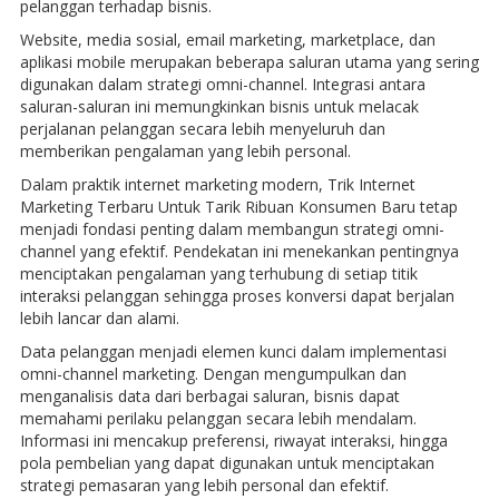
pelanggan terhadap bisnis.
Website, media sosial, email marketing, marketplace, dan
aplikasi mobile merupakan beberapa saluran utama yang sering
digunakan dalam strategi omni-channel. Integrasi antara
saluran-saluran ini memungkinkan bisnis untuk melacak
perjalanan pelanggan secara lebih menyeluruh dan
memberikan pengalaman yang lebih personal.
Dalam praktik internet marketing modern, Trik Internet
Marketing Terbaru Untuk Tarik Ribuan Konsumen Baru tetap
menjadi fondasi penting dalam membangun strategi omni-
channel yang efektif. Pendekatan ini menekankan pentingnya
menciptakan pengalaman yang terhubung di setiap titik
interaksi pelanggan sehingga proses konversi dapat berjalan
lebih lancar dan alami.
Data pelanggan menjadi elemen kunci dalam implementasi
omni-channel marketing. Dengan mengumpulkan dan
menganalisis data dari berbagai saluran, bisnis dapat
memahami perilaku pelanggan secara lebih mendalam.
Informasi ini mencakup preferensi, riwayat interaksi, hingga
pola pembelian yang dapat digunakan untuk menciptakan
strategi pemasaran yang lebih personal dan efektif.