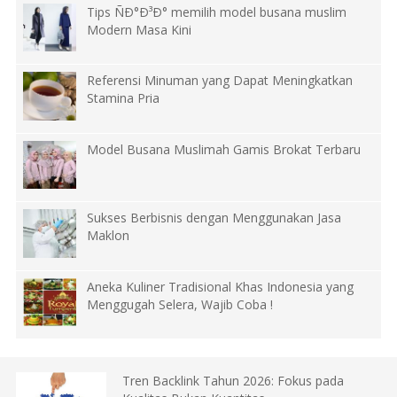
Tips ÑÐ°Ð³Ð° memilih model busana muslim
Modern Masa Kini
Referensi Minuman yang Dapat Meningkatkan
Stamina Pria
Model Busana Muslimah Gamis Brokat Terbaru
Sukses Berbisnis dengan Menggunakan Jasa
Maklon
Aneka Kuliner Tradisional Khas Indonesia yang
Menggugah Selera, Wajib Coba !
Tren Backlink Tahun 2026: Fokus pada