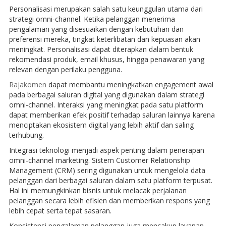
Personalisasi merupakan salah satu keunggulan utama dari
strategi omni-channel. Ketika pelanggan menerima
pengalaman yang disesuaikan dengan kebutuhan dan
preferensi mereka, tingkat keterlibatan dan kepuasan akan
meningkat. Personalisasi dapat diterapkan dalam bentuk
rekomendasi produk, email khusus, hingga penawaran yang
relevan dengan perilaku pengguna.
Rajakomen
dapat membantu meningkatkan engagement awal
pada berbagai saluran digital yang digunakan dalam strategi
omni-channel. Interaksi yang meningkat pada satu platform
dapat memberikan efek positif terhadap saluran lainnya karena
menciptakan ekosistem digital yang lebih aktif dan saling
terhubung.
Integrasi teknologi menjadi aspek penting dalam penerapan
omni-channel marketing. Sistem Customer Relationship
Management (CRM) sering digunakan untuk mengelola data
pelanggan dari berbagai saluran dalam satu platform terpusat.
Hal ini memungkinkan bisnis untuk melacak perjalanan
pelanggan secara lebih efisien dan memberikan respons yang
lebih cepat serta tepat sasaran.
Konsistensi pengalaman pelanggan juga mencakup layanan