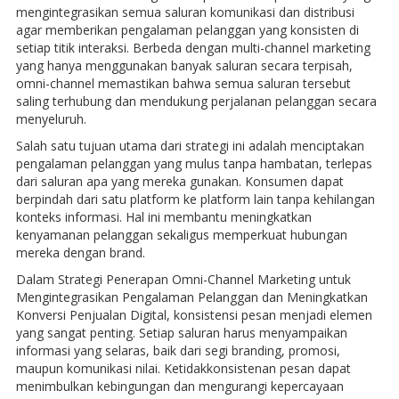
mengintegrasikan semua saluran komunikasi dan distribusi
agar memberikan pengalaman pelanggan yang konsisten di
setiap titik interaksi. Berbeda dengan multi-channel marketing
yang hanya menggunakan banyak saluran secara terpisah,
omni-channel memastikan bahwa semua saluran tersebut
saling terhubung dan mendukung perjalanan pelanggan secara
menyeluruh.
Salah satu tujuan utama dari strategi ini adalah menciptakan
pengalaman pelanggan yang mulus tanpa hambatan, terlepas
dari saluran apa yang mereka gunakan. Konsumen dapat
berpindah dari satu platform ke platform lain tanpa kehilangan
konteks informasi. Hal ini membantu meningkatkan
kenyamanan pelanggan sekaligus memperkuat hubungan
mereka dengan brand.
Dalam Strategi Penerapan Omni-Channel Marketing untuk
Mengintegrasikan Pengalaman Pelanggan dan Meningkatkan
Konversi Penjualan Digital, konsistensi pesan menjadi elemen
yang sangat penting. Setiap saluran harus menyampaikan
informasi yang selaras, baik dari segi branding, promosi,
maupun komunikasi nilai. Ketidakkonsistenan pesan dapat
menimbulkan kebingungan dan mengurangi kepercayaan