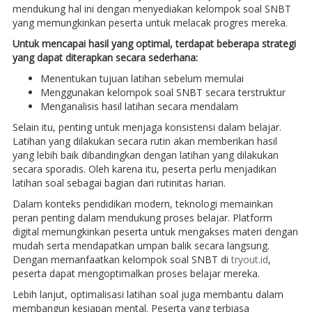
mendukung hal ini dengan menyediakan kelompok soal SNBT
yang memungkinkan peserta untuk melacak progres mereka.
Untuk mencapai hasil yang optimal, terdapat beberapa strategi
yang dapat diterapkan secara sederhana:
Menentukan tujuan latihan sebelum memulai
Menggunakan kelompok soal SNBT secara terstruktur
Menganalisis hasil latihan secara mendalam
Selain itu, penting untuk menjaga konsistensi dalam belajar.
Latihan yang dilakukan secara rutin akan memberikan hasil
yang lebih baik dibandingkan dengan latihan yang dilakukan
secara sporadis. Oleh karena itu, peserta perlu menjadikan
latihan soal sebagai bagian dari rutinitas harian.
Dalam konteks pendidikan modern, teknologi memainkan
peran penting dalam mendukung proses belajar. Platform
digital memungkinkan peserta untuk mengakses materi dengan
mudah serta mendapatkan umpan balik secara langsung.
Dengan memanfaatkan kelompok soal SNBT di
tryout.id
,
peserta dapat mengoptimalkan proses belajar mereka.
Lebih lanjut, optimalisasi latihan soal juga membantu dalam
membangun kesiapan mental. Peserta yang terbiasa