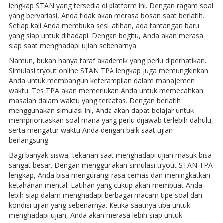
lengkap STAN yang tersedia di platform ini. Dengan ragam soal
yang bervariasi, Anda tidak akan merasa bosan saat berlatih.
Setiap kali Anda membuka sesi latihan, ada tantangan baru
yang siap untuk dihadapi. Dengan begitu, Anda akan merasa
siap saat menghadapi ujian sebenarnya.
Namun, bukan hanya taraf akademik yang perlu diperhatikan.
Simulasi tryout online STAN TPA lengkap juga memungkinkan
Anda untuk membangun keterampilan dalam manajemen
waktu. Tes TPA akan memerlukan Anda untuk memecahkan
masalah dalam waktu yang terbatas. Dengan berlatih
menggunakan simulasi ini, Anda akan dapat belajar untuk
memprioritaskan soal mana yang perlu dijawab terlebih dahulu,
serta mengatur waktu Anda dengan baik saat ujian
berlangsung.
Bagi banyak siswa, tekanan saat menghadapi ujian masuk bisa
sangat besar. Dengan menggunakan simulasi tryout STAN TPA
lengkap, Anda bisa mengurangi rasa cemas dan meningkatkan
ketahanan mental. Latihan yang cukup akan membuat Anda
lebih siap dalam menghadapi berbagai macam tipe soal dan
kondisi ujian yang sebenarnya. Ketika saatnya tiba untuk
menghadapi ujian, Anda akan merasa lebih siap untuk