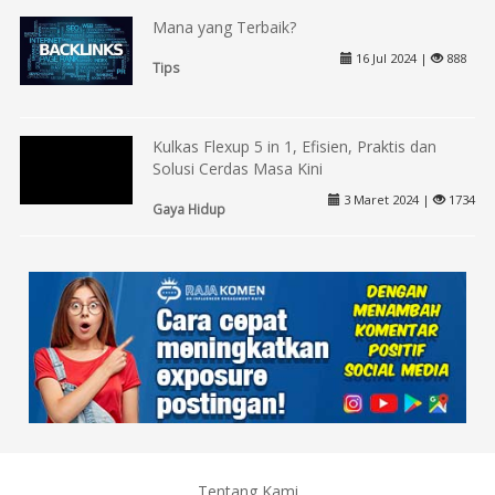
Mana yang Terbaik?
16 Jul 2024 |
888
Tips
Kulkas Flexup 5 in 1, Efisien, Praktis dan
Solusi Cerdas Masa Kini
3 Maret 2024 |
1734
Gaya Hidup
Tentang Kami