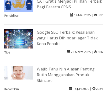
CAT Gratis Menjadi Pilihan Terbaik
Bagi Peserta CPNS
14 Mei 2025 |
502
Pendidikan
Google SEO Terbaik: Kesalahan
yang Harus Dihindari agar Tidak
Kena Penalti
25 Maret 2025 |
586
Tips
Wajib Tahu Nih Alasan Penting
Rutin Menggunakan Produk
Skincare
18 Jun 2020 |
2284
Kecantikan