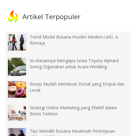
Artikel Terpopuler
Trend Model Busana muslim Modern UntÏ…k
Remaja
Ini Alasannya Mengapa Sewa Toyota Alphard
Sering Digunakan untuk Acara Wedding
Resep Mudah Membuat Donat yang Empuk dan
Lezat
Strategi Online Marketing yang Efektif dalam
Bisnis Fashion
Tips Memilih Busana Muslimah Perempuan