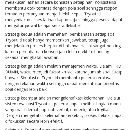
melakukan latihan secara konsisten setiap hari. Konsistensi
membantu otak terbiasa dengan pola soal sehingga respon
terhadap pertanyaan menjadi lebih cepat. Tryout.id
menyediakan akses latihan kapan saja sehingga peserta dapat
mengatur jadwal belajar secara fleksibel.
Strategi kedua adalah memahami pembahasan setiap soal.
Tryout.id tidak hanya memberikan jawaban, tetapi juga
menjelaskan proses berpikir di baliknya. Hal ini sangat penting
karena pemahaman konsep jauh lebih efektif dibanding
sekadar menghafal jawaban.
Strategi ketiga adalah melatih manajemen waktu. Dalam TKD
BUMN, waktu menjadi faktor krusial karena jumlah soal cukup
banyak. Simulasi di Tryout.id membantu peserta terbiasa
dengan tekanan waktu sehingga dapat menentukan prioritas
soal dengan lebih baik.
Strategi keempat adalah mengidentifikasi kelemahan. Melalui
sistem evaluasi Tryout.id, peserta dapat melihat bagian mana
yang masih lemah, apakah verbal, numerik, atau logika.
Dengan mengetahui kelemahan tersebut, proses belajar dapat
difokuskan secara lebih efektif.
Selain itu, Tryout.id juga membantu meningkatkan kemampuan