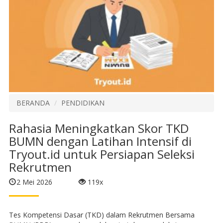
BERANDA
PENDIDIKAN
Rahasia Meningkatkan Skor TKD
BUMN dengan Latihan Intensif di
Tryout.id untuk Persiapan Seleksi
Rekrutmen
2 Mei 2026
119x
Tes Kompetensi Dasar (TKD) dalam Rekrutmen Bersama