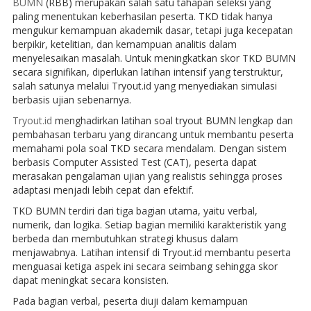
BUMN
(RBB) merupakan salah satu tahapan seleksi yang
paling menentukan keberhasilan peserta. TKD tidak hanya
mengukur kemampuan akademik dasar, tetapi juga kecepatan
berpikir, ketelitian, dan kemampuan analitis dalam
menyelesaikan masalah. Untuk meningkatkan skor TKD BUMN
secara signifikan, diperlukan latihan intensif yang terstruktur,
salah satunya melalui Tryout.id yang menyediakan simulasi
berbasis ujian sebenarnya.
Tryout.id
menghadirkan latihan soal tryout BUMN lengkap dan
pembahasan terbaru yang dirancang untuk membantu peserta
memahami pola soal TKD secara mendalam. Dengan sistem
berbasis Computer Assisted Test (CAT), peserta dapat
merasakan pengalaman ujian yang realistis sehingga proses
adaptasi menjadi lebih cepat dan efektif.
TKD BUMN terdiri dari tiga bagian utama, yaitu verbal,
numerik, dan logika. Setiap bagian memiliki karakteristik yang
berbeda dan membutuhkan strategi khusus dalam
menjawabnya. Latihan intensif di Tryout.id membantu peserta
menguasai ketiga aspek ini secara seimbang sehingga skor
dapat meningkat secara konsisten.
Pada bagian verbal, peserta diuji dalam kemampuan