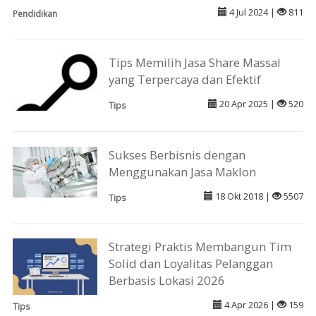
4 Jul 2024 |
811
Pendidikan
Tips Memilih Jasa Share Massal
yang Terpercaya dan Efektif
20 Apr 2025 |
520
Tips
Sukses Berbisnis dengan
Menggunakan Jasa Maklon
18 Okt 2018 |
5507
Tips
Strategi Praktis Membangun Tim
Solid dan Loyalitas Pelanggan
Berbasis Lokasi 2026
4 Apr 2026 |
159
Tips