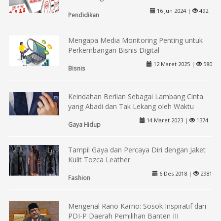
16 Jun 2024 |
492
Pendidikan
Mengapa Media Monitoring Penting untuk
Perkembangan Bisnis Digital
12 Maret 2025 |
580
Bisnis
Keindahan Berlian Sebagai Lambang Cinta
yang Abadi dan Tak Lekang oleh Waktu
14 Maret 2023 |
1374
Gaya Hidup
Tampil Gaya dan Percaya Diri dengan Jaket
Kulit Tozca Leather
6 Des 2018 |
2981
Fashion
Mengenal Rano Karno: Sosok Inspiratif dari
PDI-P Daerah Pemilihan Banten III