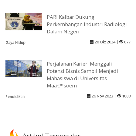
PARI Kalbar Dukung
Perkembangan Industri Radiologi
Dalam Negeri
20 Okt 2024 |
877
Gaya Hidup
Perjalanan Karier, Menggali
Potensi Bisnis Sambil Menjadi
Mahasiswa di Universitas
Maâ€™soem
26 Nov 2023 |
1808
Pendidikan
Artikel Terpopuler