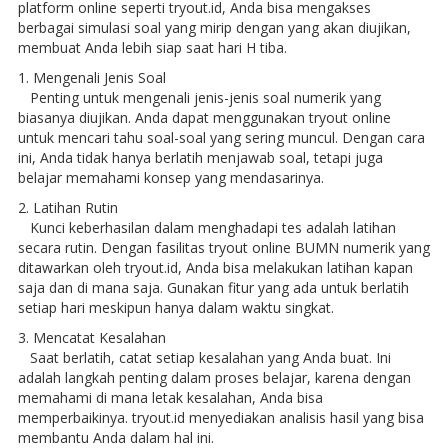
platform online seperti tryout.id, Anda bisa mengakses
berbagai simulasi soal yang mirip dengan yang akan diujikan,
membuat Anda lebih siap saat hari H tiba.
1. Mengenali Jenis Soal
Penting untuk mengenali jenis-jenis soal numerik yang
biasanya diujikan. Anda dapat menggunakan tryout online
untuk mencari tahu soal-soal yang sering muncul. Dengan cara
ini, Anda tidak hanya berlatih menjawab soal, tetapi juga
belajar memahami konsep yang mendasarinya.
2. Latihan Rutin
Kunci keberhasilan dalam menghadapi tes adalah latihan
secara rutin. Dengan fasilitas tryout online BUMN numerik yang
ditawarkan oleh tryout.id, Anda bisa melakukan latihan kapan
saja dan di mana saja. Gunakan fitur yang ada untuk berlatih
setiap hari meskipun hanya dalam waktu singkat.
3. Mencatat Kesalahan
Saat berlatih, catat setiap kesalahan yang Anda buat. Ini
adalah langkah penting dalam proses belajar, karena dengan
memahami di mana letak kesalahan, Anda bisa
memperbaikinya. tryout.id menyediakan analisis hasil yang bisa
membantu Anda dalam hal ini.