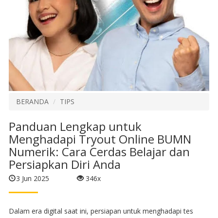
BERANDA
TIPS
Panduan Lengkap untuk
Menghadapi Tryout Online BUMN
Numerik: Cara Cerdas Belajar dan
Persiapkan Diri Anda
3 Jun 2025
346x
Dalam era digital saat ini, persiapan untuk menghadapi tes