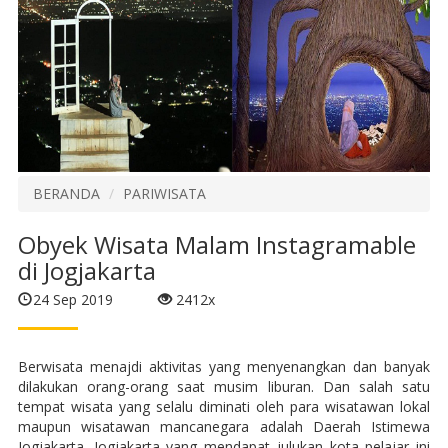
BERANDA
PARIWISATA
Obyek Wisata Malam Instagramable
di Jogjakarta
24 Sep 2019
2412x
Berwisata menajdi aktivitas yang menyenangkan dan banyak
dilakukan orang-orang saat musim liburan. Dan salah satu
tempat wisata yang selalu diminati oleh para wisatawan lokal
maupun wisatawan mancanegara adalah Daerah Istimewa
Jogjakarta. Jogjakarta yang mendapat julukan kota pelajar ini