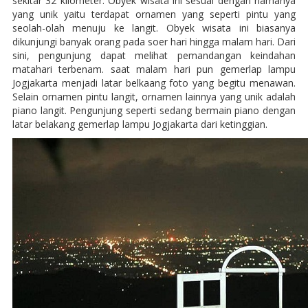
sekitar 32 kilometer. Obyek wisata ini sesuai dengan namanya
yang unik yaitu terdapat ornamen yang seperti pintu yang
seolah-olah menuju ke langit. Obyek wisata ini biasanya
dikunjungi banyak orang pada soer hari hingga malam hari. Dari
sini, pengunjung dapat melihat pemandangan keindahan
matahari terbenam. saat malam hari pun gemerlap lampu
Jogjakarta menjadi latar belkaang foto yang begitu menawan.
Selain ornamen pintu langit, ornamen lainnya yang unik adalah
piano langit. Pengunjung seperti sedang bermain piano dengan
latar belakang gemerlap lampu Jogjakarta dari ketinggian.