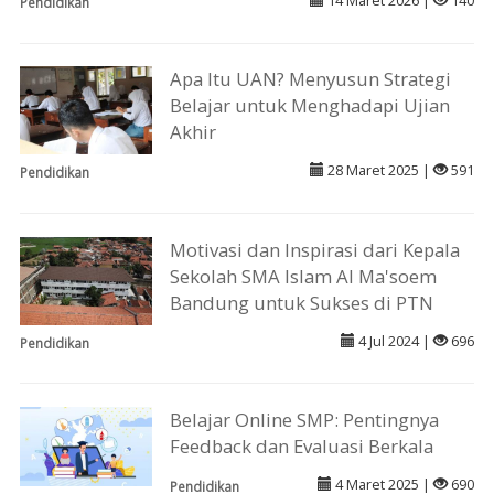
14 Maret 2026 |
140
Pendidikan
Apa Itu UAN? Menyusun Strategi
Belajar untuk Menghadapi Ujian
Akhir
28 Maret 2025 |
591
Pendidikan
Motivasi dan Inspirasi dari Kepala
Sekolah SMA Islam Al Ma'soem
Bandung untuk Sukses di PTN
4 Jul 2024 |
696
Pendidikan
Belajar Online SMP: Pentingnya
Feedback dan Evaluasi Berkala
4 Maret 2025 |
690
Pendidikan