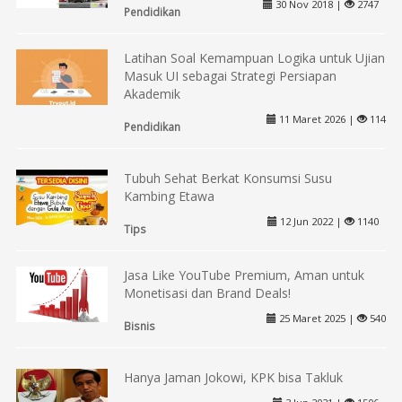
30 Nov 2018 |
2747
Pendidikan
Latihan Soal Kemampuan Logika untuk Ujian
Masuk UI sebagai Strategi Persiapan
Akademik
11 Maret 2026 |
114
Pendidikan
Tubuh Sehat Berkat Konsumsi Susu
Kambing Etawa
12 Jun 2022 |
1140
Tips
Jasa Like YouTube Premium, Aman untuk
Monetisasi dan Brand Deals!
25 Maret 2025 |
540
Bisnis
Hanya Jaman Jokowi, KPK bisa Takluk