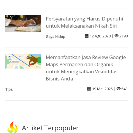
Persyaratan yang Harus Dipenuhi
untuk Melaksanakan Nikah Siri
12 Agu 2020 |
2198
Gaya Hidup
Memanfaatkan Jasa Review Google
Maps Permanen dan Organik
untuk Meningkatkan Visibilitas
Bisnis Anda
19 Mei 2025 |
543
Tips
Artikel Terpopuler