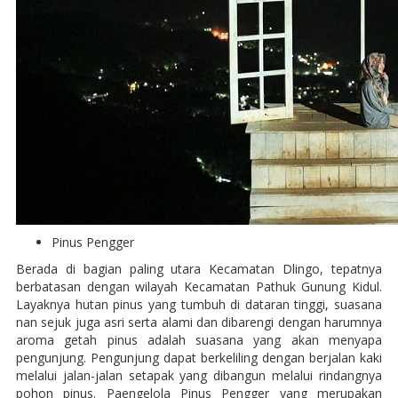
Pinus Pengger
Berada di bagian paling utara Kecamatan Dlingo, tepatnya
berbatasan dengan wilayah Kecamatan Pathuk Gunung Kidul.
Layaknya hutan pinus yang tumbuh di dataran tinggi, suasana
nan sejuk juga asri serta alami dan dibarengi dengan harumnya
aroma getah pinus adalah suasana yang akan menyapa
pengunjung. Pengunjung dapat berkeliling dengan berjalan kaki
melalui jalan-jalan setapak yang dibangun melalui rindangnya
pohon pinus. Paengelola Pinus Pengger yang merupakan