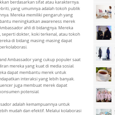
kan berdasarkan sifat atau karakternya.
briti, yang umumnya adalah tokoh publik
lainnya. Mereka memiliki pengaruh yang
mbantu meningkatkan awareness merek
Ambassador ahli di bidangnya. Mereka
, seperti dokter, koki terkenal, atau tokoh
s mereka di bidang masing-masing dapat
berkolaborasi.
 Brand Ambassador yang cukup populer saat
iran mereka yang kuat di media sosial.
reka dapat membantu merek untuk
dapatkan interaksi yang lebih banyak.
nfluencer juga membuat merek dapat
konsumen potensial.
ssador adalah kemampuannya untuk
ih mudah dan efektif. Melalui kolaborasi