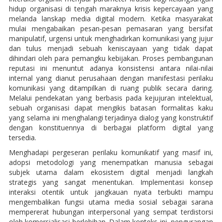
hidup organisasi di tengah maraknya krisis kepercayaan yang
melanda lanskap media digital modern. Ketika masyarakat
mulai mengabaikan pesan-pesan pemasaran yang bersifat
manipulatif, urgensi untuk menghadirkan komunikasi yang jujur
dan tulus menjadi sebuah keniscayaan yang tidak dapat
dihindari oleh para pemangku kebijakan. Proses pembangunan
reputasi ini menuntut adanya konsistensi antara nilai-nilai
internal yang dianut perusahaan dengan manifestasi perilaku
komunikasi yang ditampilkan di ruang publik secara daring.
Melalui pendekatan yang berbasis pada kejujuran intelektual,
sebuah organisasi dapat mengikis batasan formalitas kaku
yang selama ini menghalangi terjadinya dialog yang konstruktif
dengan konstituennya di berbagai platform digital yang
tersedia.
Menghadapi pergeseran perilaku komunikatif yang masif ini,
adopsi metodologi yang menempatkan manusia sebagai
subjek utama dalam ekosistem digital menjadi langkah
strategis yang sangat menentukan. Implementasi konsep
interaksi otentik untuk jangkauan nyata terbukti mampu
mengembalikan fungsi utama media sosial sebagai sarana
mempererat hubungan interpersonal yang sempat terdistorsi
oleh komersialisasi berlebihan. Dalam konteks ini, pengurangan