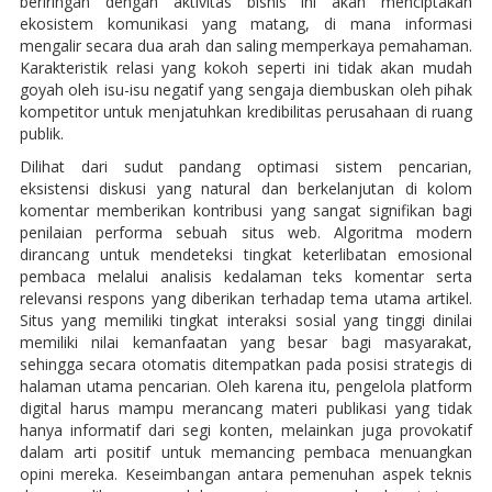
beriringan dengan aktivitas bisnis ini akan menciptakan
ekosistem komunikasi yang matang, di mana informasi
mengalir secara dua arah dan saling memperkaya pemahaman.
Karakteristik relasi yang kokoh seperti ini tidak akan mudah
goyah oleh isu-isu negatif yang sengaja diembuskan oleh pihak
kompetitor untuk menjatuhkan kredibilitas perusahaan di ruang
publik.
Dilihat dari sudut pandang optimasi sistem pencarian,
eksistensi diskusi yang natural dan berkelanjutan di kolom
komentar memberikan kontribusi yang sangat signifikan bagi
penilaian performa sebuah situs web. Algoritma modern
dirancang untuk mendeteksi tingkat keterlibatan emosional
pembaca melalui analisis kedalaman teks komentar serta
relevansi respons yang diberikan terhadap tema utama artikel.
Situs yang memiliki tingkat interaksi sosial yang tinggi dinilai
memiliki nilai kemanfaatan yang besar bagi masyarakat,
sehingga secara otomatis ditempatkan pada posisi strategis di
halaman utama pencarian. Oleh karena itu, pengelola platform
digital harus mampu merancang materi publikasi yang tidak
hanya informatif dari segi konten, melainkan juga provokatif
dalam arti positif untuk memancing pembaca menuangkan
opini mereka. Keseimbangan antara pemenuhan aspek teknis