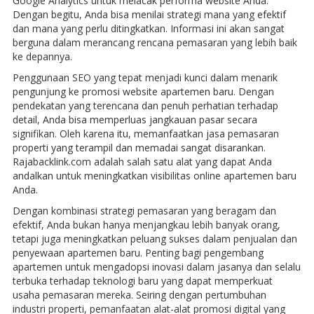
Google Analytics untuk melacak performa website Anda.
Dengan begitu, Anda bisa menilai strategi mana yang efektif
dan mana yang perlu ditingkatkan. Informasi ini akan sangat
berguna dalam merancang rencana pemasaran yang lebih baik
ke depannya.
Penggunaan SEO yang tepat menjadi kunci dalam menarik
pengunjung ke promosi website apartemen baru. Dengan
pendekatan yang terencana dan penuh perhatian terhadap
detail, Anda bisa memperluas jangkauan pasar secara
signifikan. Oleh karena itu, memanfaatkan jasa pemasaran
properti yang terampil dan memadai sangat disarankan.
Rajabacklink.com adalah salah satu alat yang dapat Anda
andalkan untuk meningkatkan visibilitas online apartemen baru
Anda.
Dengan kombinasi strategi pemasaran yang beragam dan
efektif, Anda bukan hanya menjangkau lebih banyak orang,
tetapi juga meningkatkan peluang sukses dalam penjualan dan
penyewaan apartemen baru. Penting bagi pengembang
apartemen untuk mengadopsi inovasi dalam jasanya dan selalu
terbuka terhadap teknologi baru yang dapat memperkuat
usaha pemasaran mereka. Seiring dengan pertumbuhan
industri properti, pemanfaatan alat-alat promosi digital yang