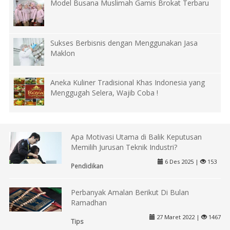
Model Busana Muslimah Gamis Brokat Terbaru
Sukses Berbisnis dengan Menggunakan Jasa
Maklon
Aneka Kuliner Tradisional Khas Indonesia yang
Menggugah Selera, Wajib Coba !
Apa Motivasi Utama di Balik Keputusan
Memilih Jurusan Teknik Industri?
6 Des 2025 |
153
Pendidikan
Perbanyak Amalan Berikut Di Bulan
Ramadhan
27 Maret 2022 |
1467
Tips