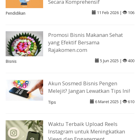
Secara Komprehensif
11 Feb 2026 |
106
Pendidikan
Promosi Bisnis Makanan Sehat
yang Efektif Bersama
Rajakomen.com
5 Jun 2025 |
400
Bisnis
Akun Sosmed Bisnis Pengen
Melejit? Jangan Lewatkan Tips Ini!
6 Maret 2025 |
610
Tips
Waktu Terbaik Upload Reels
Instagram untuk Meningkatkan
Views dan Engagement