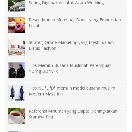
Sering Digunakan untuk Acara Wedding
Resep Mudah Membuat Donat yang Empuk dan
Lezat
Strategi Online Marketing yang Efektif dalam
Bisnis Fashion
Tips Memilih Busana Muslimah Perempuan
YÐ°ng BÐ°Ñ–k
Tips ÑÐ°Ð³Ð° memilih model busana muslim
Modern Masa Kini
Referensi Minuman yang Dapat Meningkatkan
Stamina Pria