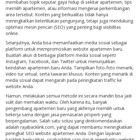
membahas topik seputar gaya hidup di sekitar apartemen, tips
memilih apartemen, atau informasi mengenai perkembangan
area tersebut. Konten yang berkualitas tidak hanya
meningkatkan keterlibatan pengunjung, tetapi juga mendukung
optimasi mesin pencari (SEO) yang penting bagi visibilitas
online.
Selanjutnya, Anda bisa memanfaatkan media sosial sebagai
platform untuk mempromosikan website apartemen baru.
Buatlah akun di berbagai platform media sosial seperti
Instagram, Facebook, dan Twitter untuk menunjukkan
keindahan apartemen baru Anda. Tampilkan foto-foto menarik,
video tur virtual, serta tawaran khusus. Konten yang menarik di
media sosial dapat mengarah pada peningkatan traffic ke
website Anda.
Namun, melakukan semua metode ini secara mandiri bisa jadi
sulit dan memakan waktu. Oleh karena itu, banyak
pengembang apartemen baru yang akhirnya memilih untuk
bekerja sama dengan jasa pemasaran properti yang
berpengalaman. Salah satu solusi yang direkomendasikan
adalah rajabacklink.com, yang dapat membantu meningkatkan
peringkat SEO website apartemen Anda. Dengan layanan
backlink berkualitas, rajabacklink.com dapat membantu website