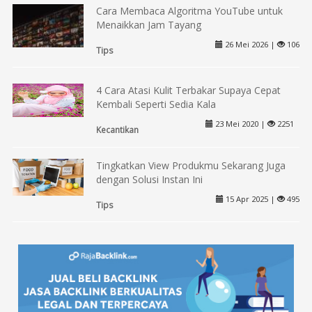
Cara Membaca Algoritma YouTube untuk
Menaikkan Jam Tayang
26 Mei 2026 |
106
Tips
4 Cara Atasi Kulit Terbakar Supaya Cepat
Kembali Seperti Sedia Kala
23 Mei 2020 |
2251
Kecantikan
Tingkatkan View Produkmu Sekarang Juga
dengan Solusi Instan Ini
15 Apr 2025 |
495
Tips