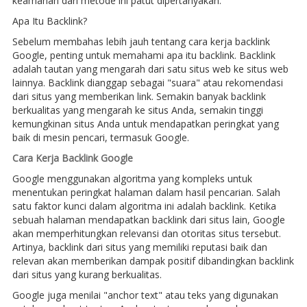
keamanan dari metode ini patut dipertanyakan.
Apa Itu Backlink?
Sebelum membahas lebih jauh tentang cara kerja backlink
Google, penting untuk memahami apa itu backlink. Backlink
adalah tautan yang mengarah dari satu situs web ke situs web
lainnya. Backlink dianggap sebagai "suara" atau rekomendasi
dari situs yang memberikan link. Semakin banyak backlink
berkualitas yang mengarah ke situs Anda, semakin tinggi
kemungkinan situs Anda untuk mendapatkan peringkat yang
baik di mesin pencari, termasuk Google.
Cara Kerja Backlink Google
Google menggunakan algoritma yang kompleks untuk
menentukan peringkat halaman dalam hasil pencarian. Salah
satu faktor kunci dalam algoritma ini adalah backlink. Ketika
sebuah halaman mendapatkan backlink dari situs lain, Google
akan memperhitungkan relevansi dan otoritas situs tersebut.
Artinya, backlink dari situs yang memiliki reputasi baik dan
relevan akan memberikan dampak positif dibandingkan backlink
dari situs yang kurang berkualitas.
Google juga menilai "anchor text" atau teks yang digunakan