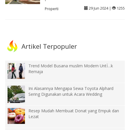
29 Jun 2024 |
1255
Properti
Artikel Terpopuler
Trend Model Busana muslim Modern UntÏ…k
Remaja
Ini Alasannya Mengapa Sewa Toyota Alphard
Sering Digunakan untuk Acara Wedding
Resep Mudah Membuat Donat yang Empuk dan
Lezat