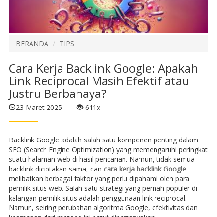
BERANDA
TIPS
Cara Kerja Backlink Google: Apakah
Link Reciprocal Masih Efektif atau
Justru Berbahaya?
23 Maret 2025
611x
Backlink Google adalah salah satu komponen penting dalam
SEO (Search Engine Optimization) yang memengaruhi peringkat
suatu halaman web di hasil pencarian. Namun, tidak semua
backlink diciptakan sama, dan
cara kerja backlink Google
melibatkan berbagai faktor yang perlu dipahami oleh para
pemilik situs web. Salah satu strategi yang pernah populer di
kalangan pemilik situs adalah penggunaan link reciprocal.
Namun, seiring perubahan algoritma Google, efektivitas dan