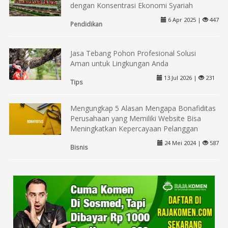
dengan Konsentrasi Ekonomi Syariah
6 Apr 2025 |
447
Pendidikan
Jasa Tebang Pohon Profesional Solusi
Aman untuk Lingkungan Anda
13 Jul 2026 |
231
Tips
Mengungkap 5 Alasan Mengapa Bonafiditas
Perusahaan yang Memiliki Website Bisa
Meningkatkan Kepercayaan Pelanggan
24 Mei 2024 |
587
Bisnis