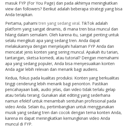
masuk FYP (For You Page) dan pada akhirnya meningkatkan
view dan followers? Berikut adalah beberapa strategi yang bisa
Anda terapkan.
Pertama, pahami
tren yang sedang viral
. TikTok adalah
platform yang sangat dinamis, di mana tren bisa muncul dan
hilang dalam semalam. Oleh karena itu, sangat penting untuk
selalu mengikuti apa yang sedang tren. Anda dapat
melakukannya dengan menjelajahi halaman FYP Anda dan
mencatat jenis konten yang sering muncul. Apakah itu tarian,
tantangan, sketsa komedi, atau tutorial? Dengan memahami
apa yang sedang populer, Anda bisa menyesuaikan konten
Anda agar lebih relevan dan menarik bagi audiens.
Kedua, fokus pada kualitas produksi. Konten yang berkualitas
tinggi cenderung lebih menarik bagi penonton. Pastikan
pencahayaan baik, audio jelas, dan video tidak terlalu gelap
atau terlalu terang. Gunakan alat editing yang sederhana
namun efektif untuk menambah sentuhan profesional pada
video Anda. Selain itu, pertimbangkan untuk menggunakan
musik yang sedang tren dan cocok dengan tema konten Anda,
karena ini dapat meningkatkan kemungkinan video Anda
muncul di FYP.