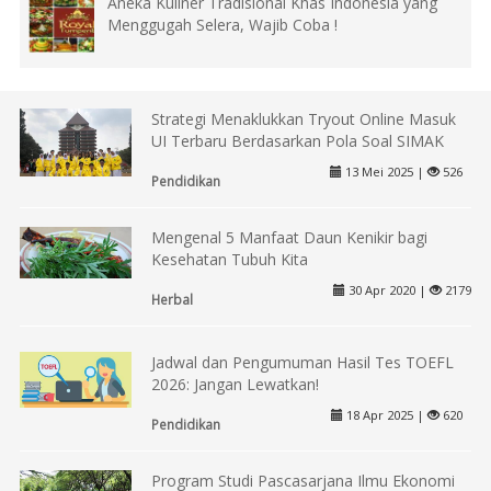
Aneka Kuliner Tradisional Khas Indonesia yang
Menggugah Selera, Wajib Coba !
Strategi Menaklukkan Tryout Online Masuk
UI Terbaru Berdasarkan Pola Soal SIMAK
13 Mei 2025 |
526
Pendidikan
Mengenal 5 Manfaat Daun Kenikir bagi
Kesehatan Tubuh Kita
30 Apr 2020 |
2179
Herbal
Jadwal dan Pengumuman Hasil Tes TOEFL
2026: Jangan Lewatkan!
18 Apr 2025 |
620
Pendidikan
Program Studi Pascasarjana Ilmu Ekonomi