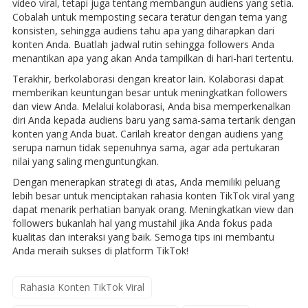
video viral, tetapi juga tentang membangun audiens yang setia.
Cobalah untuk memposting secara teratur dengan tema yang
konsisten, sehingga audiens tahu apa yang diharapkan dari
konten Anda. Buatlah jadwal rutin sehingga followers Anda
menantikan apa yang akan Anda tampilkan di hari-hari tertentu.
Terakhir, berkolaborasi dengan kreator lain. Kolaborasi dapat
memberikan keuntungan besar untuk meningkatkan followers
dan view Anda. Melalui kolaborasi, Anda bisa memperkenalkan
diri Anda kepada audiens baru yang sama-sama tertarik dengan
konten yang Anda buat. Carilah kreator dengan audiens yang
serupa namun tidak sepenuhnya sama, agar ada pertukaran
nilai yang saling menguntungkan.
Dengan menerapkan strategi di atas, Anda memiliki peluang
lebih besar untuk menciptakan rahasia konten TikTok viral yang
dapat menarik perhatian banyak orang. Meningkatkan view dan
followers bukanlah hal yang mustahil jika Anda fokus pada
kualitas dan interaksi yang baik. Semoga tips ini membantu
Anda meraih sukses di platform TikTok!
Rahasia Konten TikTok Viral