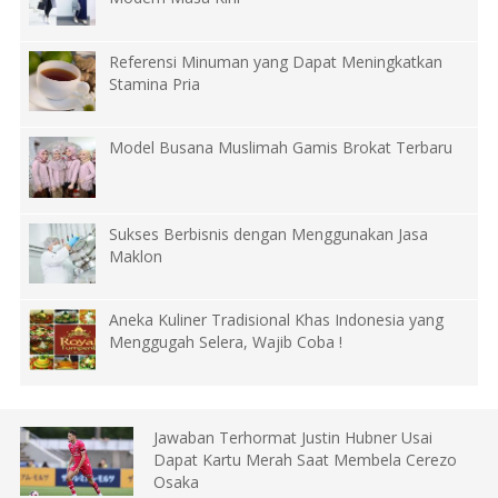
Referensi Minuman yang Dapat Meningkatkan
Stamina Pria
Model Busana Muslimah Gamis Brokat Terbaru
Sukses Berbisnis dengan Menggunakan Jasa
Maklon
Aneka Kuliner Tradisional Khas Indonesia yang
Menggugah Selera, Wajib Coba !
Jawaban Terhormat Justin Hubner Usai
Dapat Kartu Merah Saat Membela Cerezo
Osaka