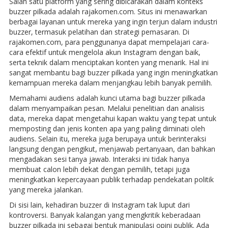
Salah satu platform yang sering dibicarakan dalam konteks
buzzer pilkada adalah rajakomen.com. Situs ini menawarkan
berbagai layanan untuk mereka yang ingin terjun dalam industri
buzzer, termasuk pelatihan dan strategi pemasaran. Di
rajakomen.com, para penggunanya dapat mempelajari cara-
cara efektif untuk mengelola akun Instagram dengan baik,
serta teknik dalam menciptakan konten yang menarik. Hal ini
sangat membantu bagi buzzer pilkada yang ingin meningkatkan
kemampuan mereka dalam menjangkau lebih banyak pemilih.
Memahami audiens adalah kunci utama bagi buzzer pilkada
dalam menyampaikan pesan. Melalui penelitian dan analisis
data, mereka dapat mengetahui kapan waktu yang tepat untuk
memposting dan jenis konten apa yang paling diminati oleh
audiens. Selain itu, mereka juga berupaya untuk berinteraksi
langsung dengan pengikut, menjawab pertanyaan, dan bahkan
mengadakan sesi tanya jawab. Interaksi ini tidak hanya
membuat calon lebih dekat dengan pemilih, tetapi juga
meningkatkan kepercayaan publik terhadap pendekatan politik
yang mereka jalankan.
Di sisi lain, kehadiran buzzer di Instagram tak luput dari
kontroversi. Banyak kalangan yang mengkritik keberadaan
buzzer pilkada ini sebagai bentuk manipulasi opini publik. Ada