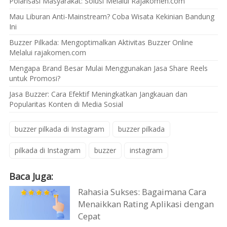
Polarisasi Masyarakat: Solusi Melalui Rajakomen.com
Mau Liburan Anti-Mainstream? Coba Wisata Kekinian Bandung
Ini
Buzzer Pilkada: Mengoptimalkan Aktivitas Buzzer Online
Melalui rajakomen.com
Mengapa Brand Besar Mulai Menggunakan Jasa Share Reels
untuk Promosi?
Jasa Buzzer: Cara Efektif Meningkatkan Jangkauan dan
Popularitas Konten di Media Sosial
buzzer pilkada di Instagram
buzzer pilkada
pilkada di Instagram
buzzer
instagram
Baca Juga:
Rahasia Sukses: Bagaimana Cara
Menaikkan Rating Aplikasi dengan
Cepat