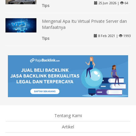
25 Jun 2026 |
64
Tips
Mengenal Apa Itu Virtual Private Server dan
Manfaatnya
8 Feb 2021 |
1993
Tips
Tentang Kami
Artikel