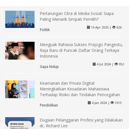
Pertarungan Citra di Media Sosial: Siapa
Paling Menarik Simpati Pemilih?
16 Apr 2025 |
626
Politik
Menguak Rahasia Sukses Prajogo Pangestu,
Raja Baru di Puncak Daftar Orang Terkaya
Indonesia
4 Jul 2024 |
952
Gaya Hidup
Keamanan dan Privasi Digital:
Meningkatkan Kesadaran Mahasiswa
Terhadap Risiko dan Tindakan Pencegahan
4 Jan 2024 |
1015
Pendidikan
Dugaan Pelanggaran Profesi yang Dilakukan
dr, Richard Lee