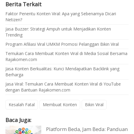
Berita Terkait
Faktor Penentu Konten Viral: Apa yang Sebenarnya Dicari
Netizen?
Jasa Buzzer: Strategi Ampuh untuk Menjadikan Konten
Trending
Program Afiliasi Viral UMKM Promosi Pelanggan Bikin Viral
Temukan Cara Membuat Konten Viral di Media Sosial Bersama
Rajakomen.com
Jasa Konten Berkualitas: Kunci Mendapatkan Backlink yang
Berharga
Jasa Viral: Temukan Cara Membuat Konten Viral di YouTube
dengan Bantuan Rajakomen.com
Kesalah Fatal
Membuat Konten
Bikin Viral
Baca Juga:
Platform Beda, Jam Beda: Panduan