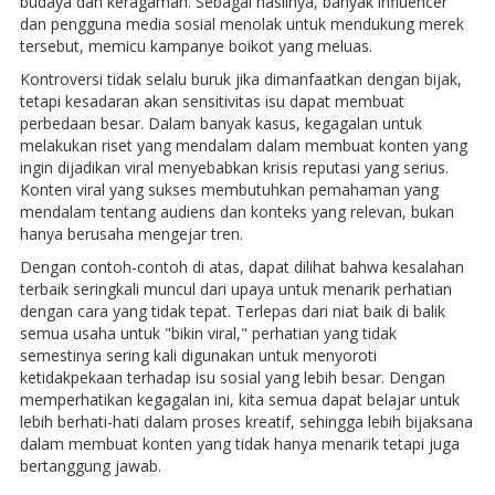
budaya dan keragaman. Sebagai hasilnya, banyak influencer
dan pengguna media sosial menolak untuk mendukung merek
tersebut, memicu kampanye boikot yang meluas.
Kontroversi tidak selalu buruk jika dimanfaatkan dengan bijak,
tetapi kesadaran akan sensitivitas isu dapat membuat
perbedaan besar. Dalam banyak kasus, kegagalan untuk
melakukan riset yang mendalam dalam membuat konten yang
ingin dijadikan viral menyebabkan krisis reputasi yang serius.
Konten viral yang sukses membutuhkan pemahaman yang
mendalam tentang audiens dan konteks yang relevan, bukan
hanya berusaha mengejar tren.
Dengan contoh-contoh di atas, dapat dilihat bahwa kesalahan
terbaik seringkali muncul dari upaya untuk menarik perhatian
dengan cara yang tidak tepat. Terlepas dari niat baik di balik
semua usaha untuk "bikin viral," perhatian yang tidak
semestinya sering kali digunakan untuk menyoroti
ketidakpekaan terhadap isu sosial yang lebih besar. Dengan
memperhatikan kegagalan ini, kita semua dapat belajar untuk
lebih berhati-hati dalam proses kreatif, sehingga lebih bijaksana
dalam membuat konten yang tidak hanya menarik tetapi juga
bertanggung jawab.