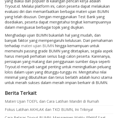
yang diakui dan populer di kalangan pencari kerja adalah
Tryout.id. Melalui platform ini, calon peserta dapat melakukan
evaluasi diri dan memanfaatkan berbagai materi ujian BUMN
yang telah disusun. Dengan menggunakan Test Bank yang
disediakan, peserta dapat mengetahui tingkat kemampuannya
dalam menguasai berbagai topik yang diujikan.
Menghadapi ujian BUMN bukanlah hal yang mudah, dan
banyak faktor yang mempengaruhi kelulusan. Dari pemahaman
terhadap
materi ujian BUMN
hingga kemampuan untuk
memenuhi passing grade BUMN yang ditetapkan, segala aspek
harus menjadi perhatian serius bagi calon peserta. Karenanya,
persiapan yang matang dan penggunaan sumber daya seperti
Tryout.id menjadi sangat penting untuk meningkatkan peluang
lolos dalam ujian yang ditunggu-tunggu ini. Mengetahui nilai
minimal yang dibutuhkan dan terus berlatih adalah kunci utama
untuk meraih sukses dalam meraih impian berkarir di BUMN.
Berita Terkait
Materi Ujian TOEFL dan Cara Latihan Mandiri di Rumah
Fokus Latihan AKHLAK dan TKD BUMN, Ini Triknya!
Cara Belajar Tryout BUMN: Manajemen Waktu Efektif Saat