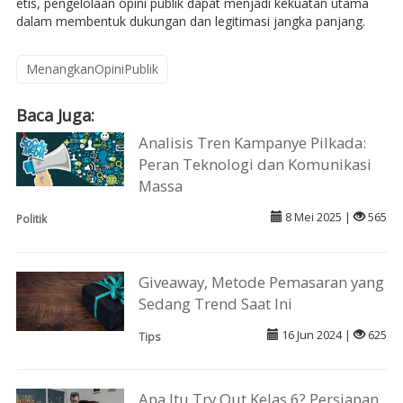
etis, pengelolaan opini publik dapat menjadi kekuatan utama
dalam membentuk dukungan dan legitimasi jangka panjang.
MenangkanOpiniPublik
Baca Juga:
Analisis Tren Kampanye Pilkada:
Peran Teknologi dan Komunikasi
Massa
8 Mei 2025 |
565
Politik
Giveaway, Metode Pemasaran yang
Sedang Trend Saat Ini
16 Jun 2024 |
625
Tips
Apa Itu Try Out Kelas 6? Persiapan