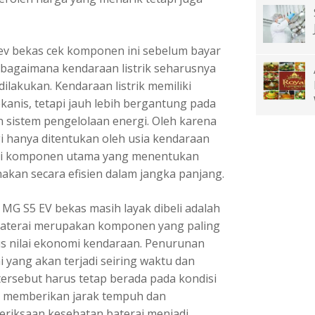
 ev bekas cek komponen ini sebelum bayar
bagaimana kendaraan listrik seharusnya
ilakukan. Kendaraan listrik memiliki
ekanis, tetapi jauh lebih bergantung pada
an sistem pengelolaan energi. Oleh karena
gi hanya ditentukan oleh usia kendaraan
disi komponen utama yang menentukan
kan secara efisien dalam jangka panjang.
G S5 EV bekas masih layak dibeli adalah
, baterai merupakan komponen yang paling
s nilai ekonomi kendaraan. Penurunan
 yang akan terjadi seiring waktu dan
rsebut harus tetap berada pada kondisi
 memberikan jarak tempuh dan
riksaan kesehatan baterai menjadi