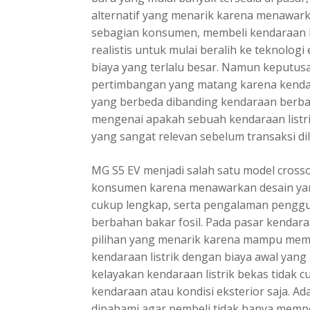
alternatif yang menarik karena menawarka
sebagian konsumen, membeli kendaraan li
realistis untuk mulai beralih ke teknologi
biaya yang terlalu besar. Namun keputus
pertimbangan yang matang karena kendaraa
yang berbeda dibanding kendaraan berba
mengenai apakah sebuah kendaraan listrik
yang sangat relevan sebelum transaksi di
MG S5 EV menjadi salah satu model crossov
konsumen karena menawarkan desain yan
cukup lengkap, serta pengalaman pengg
berbahan bakar fosil. Pada pasar kendaraa
pilihan yang menarik karena mampu memb
kendaraan listrik dengan biaya awal yang 
kelayakan kendaraan listrik bekas tidak 
kendaraan atau kondisi eksterior saja. A
dipahami agar pembeli tidak hanya mempe