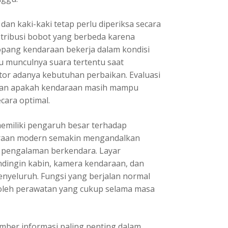
an kaki-kaki tetap perlu diperiksa secara
istribusi bobot yang berbeda karena
opang kendaraan bekerja dalam kondisi
u munculnya suara tertentu saat
tor adanya kebutuhan perbaikan. Evaluasi
kan apakah kendaraan masih mampu
ara optimal.
 memiliki pengaruh besar terhadap
daraan modern semakin mengandalkan
g pengalaman berkendara. Layar
ndingin kabin, kamera kendaraan, dan
 menyeluruh. Fungsi yang berjalan normal
eh perawatan yang cukup selama masa
umber informasi paling penting dalam