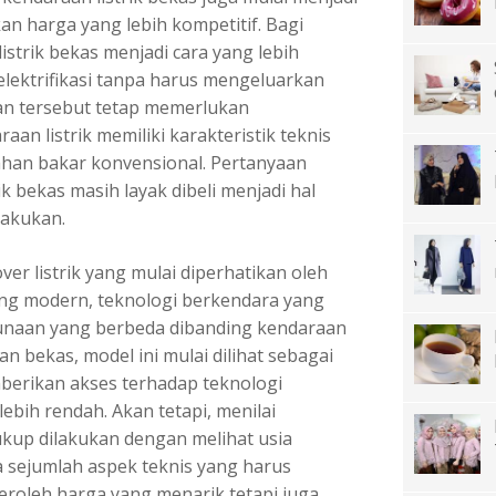
n harga yang lebih kompetitif. Bagi
strik bekas menjadi cara yang lebih
 elektrifikasi tanpa harus mengeluarkan
an tersebut tetap memerlukan
n listrik memiliki karakteristik teknis
han bakar konvensional. Pertanyaan
 bekas masih layak dibeli menjadi hal
lakukan.
er listrik yang mulai diperhatikan oleh
g modern, teknologi berkendara yang
unaan yang berbeda dibanding kendaraan
n bekas, model ini mulai dilihat sebagai
erikan akses terhadap teknologi
lebih rendah. Akan tetapi, menilai
cukup dilakukan dengan melihat usia
da sejumlah aspek teknis yang harus
roleh harga yang menarik tetapi juga