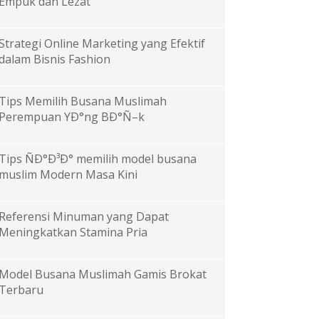
Empuk dan Lezat
Strategi Online Marketing yang Efektif
dalam Bisnis Fashion
Tips Memilih Busana Muslimah
Perempuan YÐ°ng BÐ°Ñ–k
Tips ÑÐ°Ð³Ð° memilih model busana
muslim Modern Masa Kini
Referensi Minuman yang Dapat
Meningkatkan Stamina Pria
Model Busana Muslimah Gamis Brokat
Terbaru