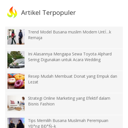
Artikel Terpopuler
Trend Model Busana muslim Modern UntÏ…k
Remaja
Ini Alasannya Mengapa Sewa Toyota Alphard
Sering Digunakan untuk Acara Wedding
Resep Mudah Membuat Donat yang Empuk dan
Lezat
Strategi Online Marketing yang Efektif dalam
Bisnis Fashion
Tips Memilih Busana Muslimah Perempuan
YÐ°ng BÐ°Ñ–k