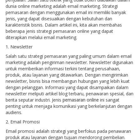
dunia online marketing adalah email marketing. Strategi
pemasaran dengan menggunakan email ini memiliki banyak
jenis, yang dapat disesuaikan dengan kebutuhan dan
karakteristik bisnis. Dalam artikel ini, kita akan membahas
beberapa jenis strategi pemasaran online yang dapat
diterapkan melalui email marketing.
1. Newsletter
Salah satu strategi pemasaran yang paling umum dalam email
marketing adalah pengiriman newsletter. Newsletter digunakan
untuk memberikan informasi terkini tentang perusahaan,
produk, atau layanan yang ditawarkan. Dengan mengirimkan
newsletter, bisnis bisa membangun hubungan yang lebih kuat
dengan pelanggan. Informasi yang dapat disampaikan dalam
newsletter meliputi artikel blog terbaru, penawaran spesial, dan
berita seputar industri. Jenis
pemasaran online
ini sangat
penting untuk menjaga komunikasi yang berkelanjutan dengan
audiens.
2. Email Promosi
Email promosi adalah strategi yang berfokus pada penawaran
produk atau layanan dengan tujuan mendorong pembelian.