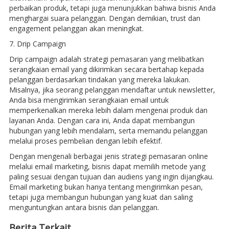
perbaikan produk, tetapi juga menunjukkan bahwa bisnis Anda
menghargai suara pelanggan. Dengan demikian, trust dan
engagement pelanggan akan meningkat.
7. Drip Campaign
Drip campaign adalah strategi pemasaran yang melibatkan
serangkaian email yang dikirimkan secara bertahap kepada
pelanggan berdasarkan tindakan yang mereka lakukan.
Misalnya, jika seorang pelanggan mendaftar untuk newsletter,
Anda bisa mengirimkan serangkaian email untuk
memperkenalkan mereka lebih dalam mengenai produk dan
layanan Anda. Dengan cara ini, Anda dapat membangun
hubungan yang lebih mendalam, serta memandu pelanggan
melalui proses pembelian dengan lebih efektif.
Dengan mengenali berbagai jenis strategi pemasaran online
melalui email marketing, bisnis dapat memilih metode yang
paling sesuai dengan tujuan dan audiens yang ingin dijangkau.
Email marketing bukan hanya tentang mengirimkan pesan,
tetapi juga membangun hubungan yang kuat dan saling
menguntungkan antara bisnis dan pelanggan.
Berita Terkait