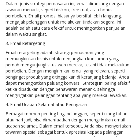
Dalam jenis strategi pemasaran ini, email dirancang dengan
tawaran menarik, seperti diskon, free trial, atau bonus
pembelian. Email promosi biasanya bersifat lebih langsung,
mengajak pelanggan untuk melakukan tindakan segera. Ini
adalah salah satu cara efektif untuk meningkatkan penjualan
dalam waktu singkat.
3. Email Retargeting
Email retargeting adalah strategi pemasaran yang
memungkinkan bisnis untuk menjangkau konsumen yang
pernah mengunjungi situs web mereka, tetapi tidak melakukan
pembelian. Dengan mengirimkan email yang relevan, seperti
pengingat produk yang ditinggalkan di keranjang belanja, Anda
dapat meningkatkan peluang konversi. Strategi ini paling efektif
ketika dipadukan dengan penawaran menarik, sehingga
mengingatkan pelanggan tentang apa yang mereka lewatkan.
4. Email Ucapan Selamat atau Peringatan
Berbagai momen penting bagi pelanggan, seperti ulang tahun
atau hari jadi, bisa dimanfaatkan dengan mengirimkan email
ucapan selamat. Dalam email tersebut, Anda bisa menyertakan
tawaran spesial sebagai bentuk apresiasi kepada pelanggan.