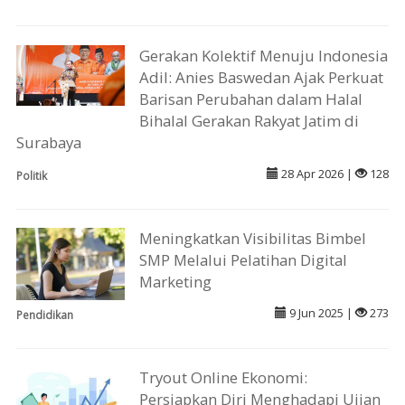
Gerakan Kolektif Menuju Indonesia
Adil: Anies Baswedan Ajak Perkuat
Barisan Perubahan dalam Halal
Bihalal Gerakan Rakyat Jatim di
Surabaya
28 Apr 2026 |
128
Politik
Meningkatkan Visibilitas Bimbel
SMP Melalui Pelatihan Digital
Marketing
9 Jun 2025 |
273
Pendidikan
Tryout Online Ekonomi:
Persiapkan Diri Menghadapi Ujian