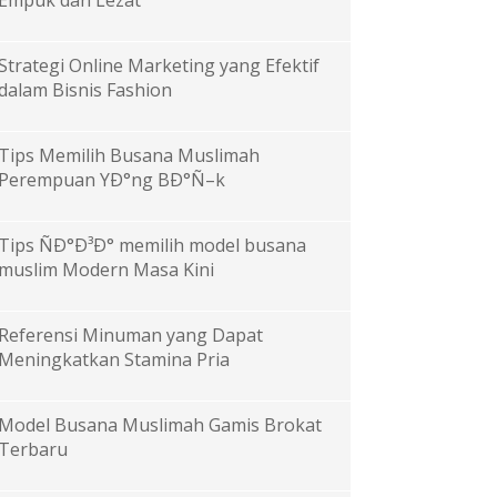
Empuk dan Lezat
Strategi Online Marketing yang Efektif
dalam Bisnis Fashion
Tips Memilih Busana Muslimah
Perempuan YÐ°ng BÐ°Ñ–k
Tips ÑÐ°Ð³Ð° memilih model busana
muslim Modern Masa Kini
Referensi Minuman yang Dapat
Meningkatkan Stamina Pria
Model Busana Muslimah Gamis Brokat
Terbaru