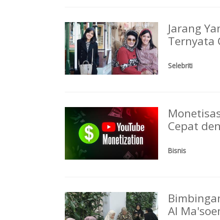
Jarang Yan
Ternyata 
Selebriti
Monetisas
Cepat den
Bisnis
Bimbingan
Al Ma'so